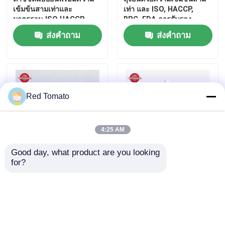
เข้มข้นสามเท่าและ
เท่า และ ISO, HACCP,
มาตรฐาน ISO HACCP
BRC, FDA การรับรอง
BRC
ส่งคำถาม
ส่งคำถาม
Red Tomato
4:25 AM
Good day, what product are you looking 
บ้าน
for?
สินค้าปลีกพรีเมียร์ สตาร์ท
210 กรัม ชุดเคชัปทอดรส
อัพ ซัชต์พาสต์ทอมาโตะ มี
ธรรมชาติบริสุทธิ์ ผลิตที่
ขนาด 56 กรัม และ 70 กรัม
โรงงาน OEM
สินค้า
ผลิตจากทอมาโตะบริสุทธิ์
และไม่มีสารเสริม
ส่งคำถาม
ส่งคำถาม
วิดีโอ