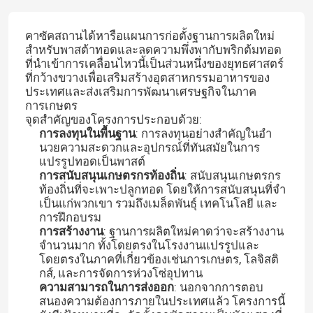
คาซัคสถานได้หารือแผนการก่อตั้งฐานการผลิตใหม่
สําหรับพาสต้าทอดและลดความพึ่งพากับพริกต้มทอด
ที่นําเข้าการเคลื่อนไหวนี้เป็นส่วนหนึ่งของยุทธศาสตร์
ที่กว้างขวางเพื่อเสริมสร้างอุตสาหกรรมอาหารของ
ประเทศและส่งเสริมการพัฒนาเศรษฐกิจในภาค
การเกษตร
จุดสําคัญของโครงการประกอบด้วย:
การลงทุนในพื้นฐาน
: การลงทุนอย่างสําคัญในอํา
นวยความสะดวกและอุปกรณ์ที่ทันสมัยในการ
แปรรูปทอดเป็นพาสต์
การสนับสนุนเกษตรกรท้องถิ่น
: สนับสนุนเกษตรกร
ท้องถิ่นที่จะเพาะปลูกทอด โดยให้การสนับสนุนที่จํา
เป็นแก่พวกเขา รวมถึงเมล็ดพันธุ์ เทคโนโลยี และ
การฝึกอบรม
การสร้างงาน
: ฐานการผลิตใหม่คาดว่าจะสร้างงาน
จํานวนมาก ทั้งโดยตรงในโรงงานแปรรูปและ
โดยตรงในภาคที่เกี่ยวข้องเช่นการเกษตร, โลจิสติ
กส์, และการจัดการห่วงโซ่อุปทาน
ความสามารถในการส่งออก
: นอกจากการตอบ
สนองความต้องการภายในประเทศแล้ว โครงการนี้