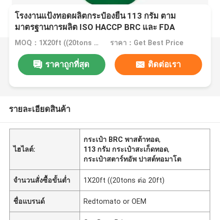
โรงงานแป้งทอดผลิตกระป๋องยืน 113 กรัม ตาม
มาตรฐานการผลิต ISO HACCP BRC และ FDA
MOQ：1X20ft ((20tons ต่อ 20ft)
ราคา：Get Best Price
ราคาถูกที่สุด
ติดต่อเรา
รายละเอียดสินค้า
กระเป๋า BRC พาสต้าทอด
,
ไฮไลต์:
113 กรัม กระเป๋าสะเก็ดทอด
,
กระเป๋าสตาร์ทอัพ ปาสต์ทอมาโต
จำนวนสั่งซื้อขั้นต่ำ
1X20ft ((20tons ต่อ 20ft)
ชื่อแบรนด์
Redtomato or OEM