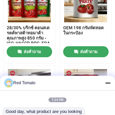
เกี่ยวกับเรา
28/30% บริกซ์ คอนสเต
OEM 198 กรัมพัดทอด
ทัวร์โรงงาน
รตต์พาสต้าทอมาต้า
ในกระป๋อง
คุณภาพสูง 850 กรัม -
ISO, HACCP, BRC, FDA
การควบคุมคุณภาพ
รับรอง
ส่งคำถาม
ส่งคำถาม
ติดต่อเรา
ขอทุน
Red Tomato
พริกทอดแดง
7:24 PM
Good day, what product are you looking 
วางมะเขือเทศกลอง