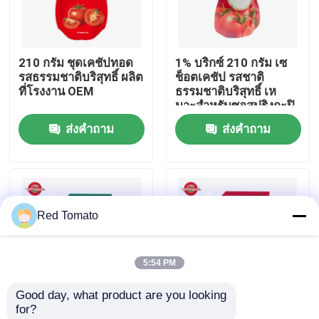
เกี่ยวกับเรา
210 กรัม ชุดเคชัปทอด
1% บริกซ์ 210 กรัม เซ
รสธรรมชาติบริสุทธิ์ ผลิต
ช็อตเคชัป รสชาติ
ทัวร์โรงงาน
ที่โรงงาน OEM
ธรรมชาติบริสุทธิ์ เห
มาะสําหรับซอสปริงกะปิ
ส่งคำถาม
ส่งคำถาม
การควบคุมคุณภาพ
ติดต่อเรา
Red Tomato
ขอทุน
5:54 PM
พริกทอดแดง
Good day, what product are you looking 
for?
วางมะเขือเทศกลอง
เราผลิตถุงเคชัป 200
เซช็อปเคทชัพ 56 กรัม ที่