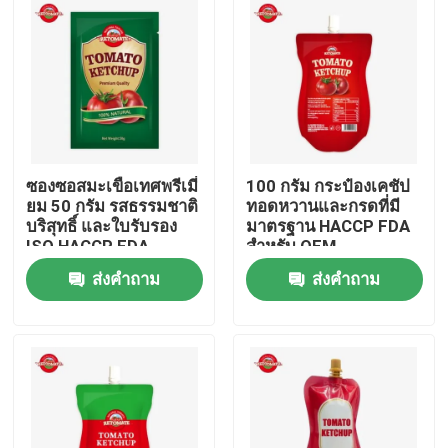
ซองซอสมะเขือเทศพรีเมี่
100 กรัม กระป๋องเคชัป
ยม 50 กรัม รสธรรมชาติ
ทอดหวานและกรดที่มี
บริสุทธิ์ และใบรับรอง
มาตรฐาน HACCP FDA
ISO HACCP FDA
สําหรับ OEM
ส่งคำถาม
ส่งคำถาม
บ้าน
สินค้า
วิดีโอ