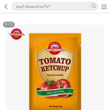
2
/
2